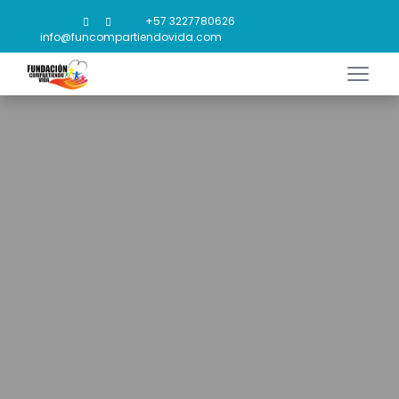
+57 3227780626
info@funcompartiendovida.com